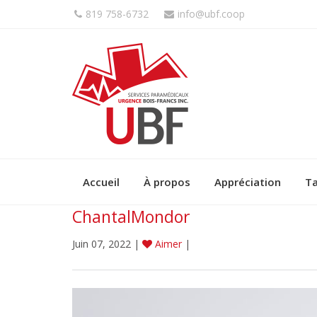
819 758-6732
info@ubf.coop
Accueil
À propos
Appréciation
Ta
ChantalMondor
Juin 07, 2022 |
Aimer
|